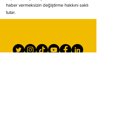
haber vermeksizin değiştirme hakkını saklı
tutar.
İletişim
Yenibosna Merkez Mah. 29
Ekim Cad. Vizyon Park Ofis
Blokları, Plaza 3 No:93,
Bahçelievler - İstanbul
Destek:
destek@yatirimim.com